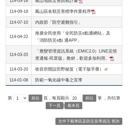
114-09-18
鳳山地區災害防救計畫
114-09-18
鳳山區各類災害標準作業程序
114-07-10
內政部「防空避難指引」
推廣全民使用「全民防災e點通網站」及
114-04-22
「消防防災e點 通APP」
「應變管理資訊系統（EMIC2.0）LINE災情
114-03-20
查通報-民眾版」教材，歡迎多加利用。
114-03-20
收容所開設田野秘笈（電子版手冊）
114-01-08
防範一氧化碳中毒之宣導
第
頁，每頁顯示
筆
，共61筆
|
下一頁
最末頁
文件下載專區及防災宣導資訊 查詢