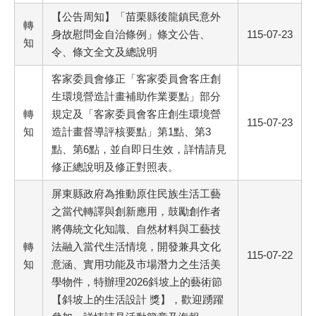
【公告周知】「苗栗縣後龍鎮民意外
轉
身故慰問金自治條例」條文公告、
115-07-23
知
令、條文全文及總說明
客家委員會修正「客家委員會客庄創
生環境營造計畫補助作業要點」部分
轉
規定及「客家委員會客庄創生環境營
115-07-23
知
造計畫督導評核要點」第1點、第3
點、第6點，並自即日生效，詳情請見
修正總說明及修正對照表。
屏東縣政府為推動原住民族生活工藝
之當代轉譯與創新應用，鼓勵創作者
將傳統文化知識、自然材料與工藝技
轉
法融入當代生活情境，開發兼具文化
115-07-22
知
意涵、實用功能及市場潛力之生活美
學物件，特辦理2026斜坡上的藝術節
【斜坡上的生活設計 獎】，歡迎踴躍