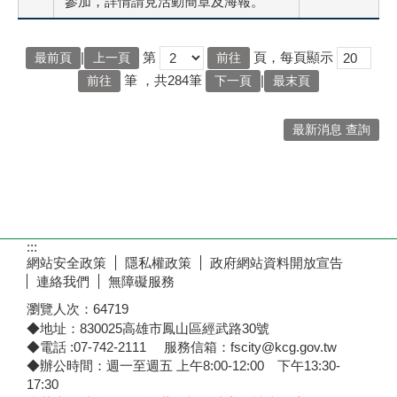
參加，詳情請見活動簡章及海報。
|
第
頁，每頁顯示
最前頁
上一頁
筆
，共284筆
|
下一頁
最末頁
最新消息 查詢
:::
網站安全政策
隱私權政策
政府網站資料開放宣告
連絡我們
無障礙服務
瀏覽人次：
64719
◆地址：830025高雄市鳳山區經武路30號
◆電話 :07-742-2111 服務信箱：fscity@kcg.gov.tw
◆辦公時間：週一至週五 上午8:00-12:00 下午13:30-
17:30