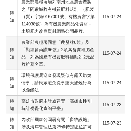
農業部農糧署增列南州地區農會產製
之「阿猴城牌有機質肥料1號」（肥製
轉
（質）字第0167001號、有機資審字第
115-07-24
知
114038號）為有機農業商品化資材－
土壤肥力改良資材網路公開品牌。
農業部農糧署同意「農發牌6號」及
轉
「勤續奮尚讚66號」2項禽畜糞堆肥產
115-07-24
知
品，列為國產有機質肥料補助2+2元品
牌推薦名單。
環境保護局巡查發現疑似有露天燃燒
轉
情事，請民眾避免從事露天燃燒行為
115-07-24
知
以免觸法
轉
高雄市政府主計處建置「高雄市性別
115-07-23
知
統計視覺化查詢平臺」
轉
內政部國家公園署有關「畜牧設施」
115-07-23
知
涉及海岸管理法第25條特定區位許可