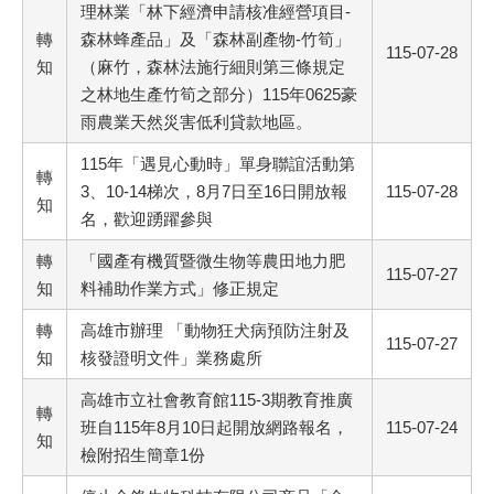
理林業「林下經濟申請核准經營項目-
轉
森林蜂產品」及「森林副產物-竹筍」
115-07-28
知
（麻竹，森林法施行細則第三條規定
之林地生產竹筍之部分）115年0625豪
雨農業天然災害低利貸款地區。
115年「遇見心動時」單身聯誼活動第
轉
3、10-14梯次，8月7日至16日開放報
115-07-28
知
名，歡迎踴躍參與
轉
「國產有機質暨微生物等農田地力肥
115-07-27
知
料補助作業方式」修正規定
轉
高雄市辦理 「動物狂犬病預防注射及
115-07-27
知
核發證明文件」業務處所
高雄市立社會教育館115-3期教育推廣
轉
班自115年8月10日起開放網路報名，
115-07-24
知
檢附招生簡章1份