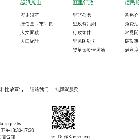
認識鳳山
區里行政
便民
歷史沿革
里辦公處
業務介
歷任區（市）長
里政資訊網
免費法
人文面積
行政夥伴
常見問
人口統計
里民防災卡
廉政專
登革熱疫情防治
滿意度
資料開放宣告
連絡我們
無障礙服務
g.gov.tw
13:30-17:30
來信告知
line ID: @Kaohsiung