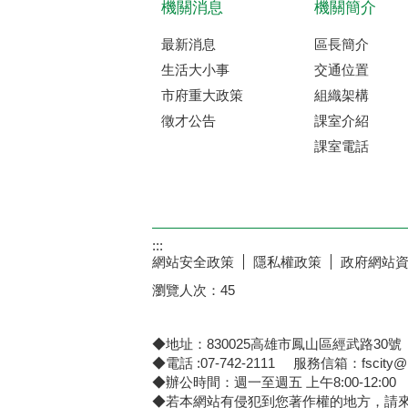
機關消息
機關簡介
最新消息
區長簡介
生活大小事
交通位置
市府重大政策
組織架構
徵才公告
課室介紹
課室電話
:::
網站安全政策
隱私權政策
政府網站
瀏覽人次：
45
◆地址：830025高雄市鳳山區經武路30號
◆電話 :07-742-2111 服務信箱：fscity@kc
◆辦公時間：週一至週五 上午8:00-12:00 下午
◆若本網站有侵犯到您著作權的地方，請