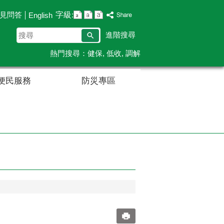
字級:
見問答
English
搜
進階搜尋
尋
熱門搜尋：
健保
低收
調解
便民服務
防災專區