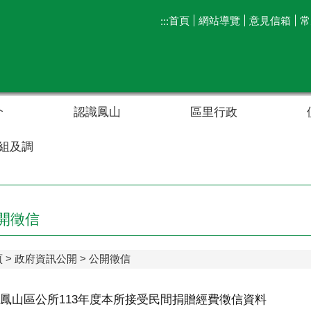
首頁
網站導覽
意見信箱
常
:::
介
認識鳳山
區里行政
組及調
開徵信
頁
政府資訊公開
公開徵信
鳳山區公所113年度本所接受民間捐贈經費徵信資料