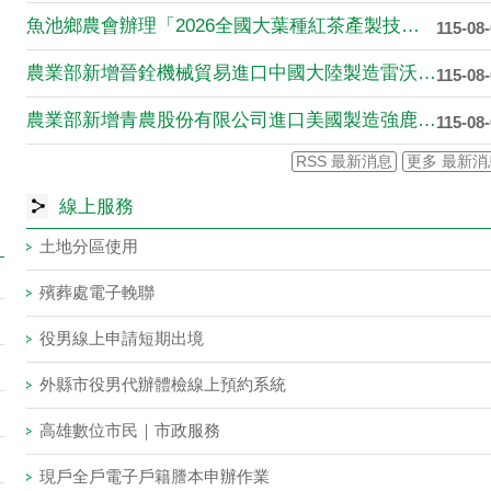
魚池鄉農會辦理「2026全國大葉種紅茶產製技術競賽研習活動」....
115-08
農業部新增晉銓機械貿易進口中國大陸製造雷沃谷神牌5125 4....
115-08
農業部新增青農股份有限公司進口美國製造強鹿牌7R250型曳引....
115-08
RSS 最新消息
更多 最新消
線上服務
土地分區使用
殯葬處電子輓聯
役男線上申請短期出境
外縣市役男代辦體檢線上預約系統
高雄數位市民｜市政服務
現戶全戶電子戶籍謄本申辦作業