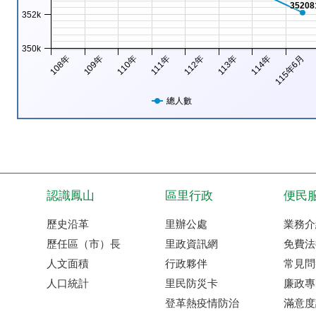
35208
352k
350k
108年
109年
110年
111年
112年
113年
114年
115年6月
總人數
認識鳳山
區里行政
便民
歷史沿革
里辦公處
業務介
歷任區（市）長
里政資訊網
免費法
人文面積
行政夥伴
常見問
人口統計
里民防災卡
廉政專
登革熱疫情防治
滿意度