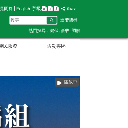
字級:
見問答
English
搜
進階搜尋
尋
熱門搜尋：
健保
低收
調解
便民服務
防災專區
播放中