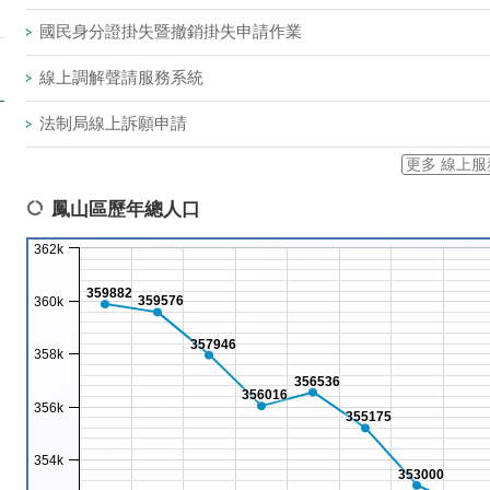
國民身分證掛失暨撤銷掛失申請作業
線上調解聲請服務系統
法制局線上訴願申請
更多 線上服
鳳山區歷年總人口
362k
359882
359576
360k
357946
358k
356536
356016
356k
355175
354k
353000