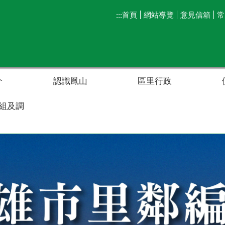
首頁
網站導覽
意見信箱
常
:::
介
認識鳳山
區里行政
組及調