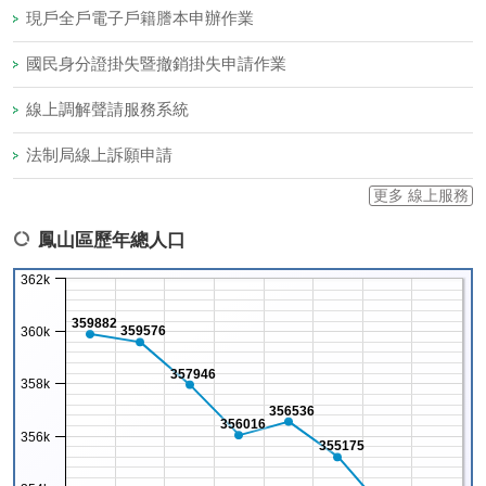
現戶全戶電子戶籍謄本申辦作業
國民身分證掛失暨撤銷掛失申請作業
線上調解聲請服務系統
法制局線上訴願申請
更多 線上服務
鳳山區歷年總人口
362k
359882
359576
360k
357946
358k
356536
356016
356k
355175