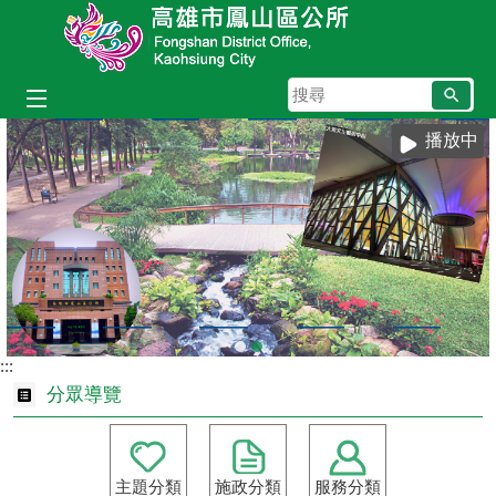
跳到主要內容區塊
搜
尋
播放中
:::
分眾導覽
主題分類
施政分類
服務分類