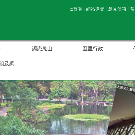
首頁
網站導覽
意見信箱
常
:::
介
認識鳳山
區里行政
組及調