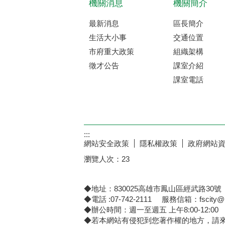
機關消息
機關簡介
最新消息
區長簡介
生活大小事
交通位置
市府重大政策
組織架構
徵才公告
課室介紹
課室電話
:::
網站安全政策
隱私權政策
政府網站
瀏覽人次：
23
◆地址：830025高雄市鳳山區經武路30號
◆電話 :07-742-2111 服務信箱：fscity@kc
◆辦公時間：週一至週五 上午8:00-12:00 下午
◆若本網站有侵犯到您著作權的地方，請