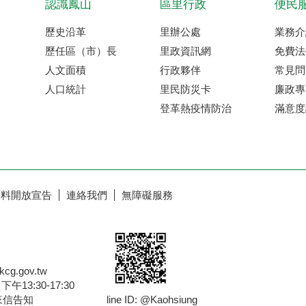
認識鳳山
區里行政
便民
歷史沿革
里辦公處
業務介
歷任區（市）長
里政資訊網
免費法
人文面積
行政夥伴
常見問
人口統計
里民防災卡
廉政專
登革熱疫情防治
滿意度
資料開放宣告
連絡我們
無障礙服務
g.gov.tw
13:30-17:30
來信告知
line ID: @Kaohsiung