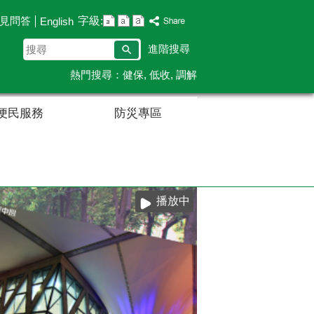
字級:
見問答
English
搜
進階搜尋
尋
熱門搜尋：
健保
低收
調解
便民服務
防災專區
播放中