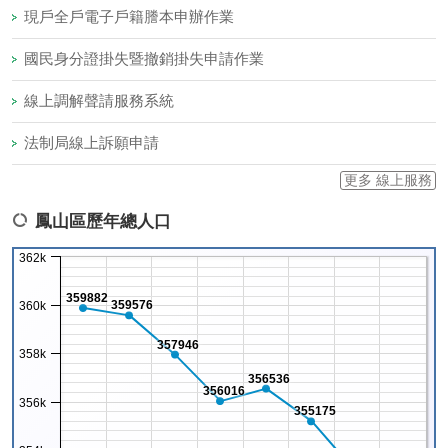
現戶全戶電子戶籍謄本申辦作業
國民身分證掛失暨撤銷掛失申請作業
線上調解聲請服務系統
法制局線上訴願申請
更多 線上服務
鳳山區歷年總人口
362k
359882
359576
360k
357946
358k
356536
356016
356k
355175