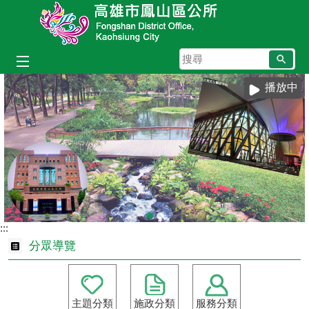
跳到主要內容區塊
搜
尋
播放中
:::
分眾導覽
主題分類
施政分類
服務分類