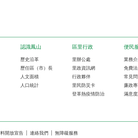
認識鳳山
區里行政
便民
歷史沿革
里辦公處
業務介
歷任區（市）長
里政資訊網
免費法
人文面積
行政夥伴
常見問
人口統計
里民防災卡
廉政專
登革熱疫情防治
滿意度
資料開放宣告
連絡我們
無障礙服務