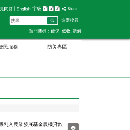
字級:
見問答
English
搜
進階搜尋
尋
熱門搜尋：
健保
低收
調解
便民服務
防災專區
引機列入農業發展基金農機貸款