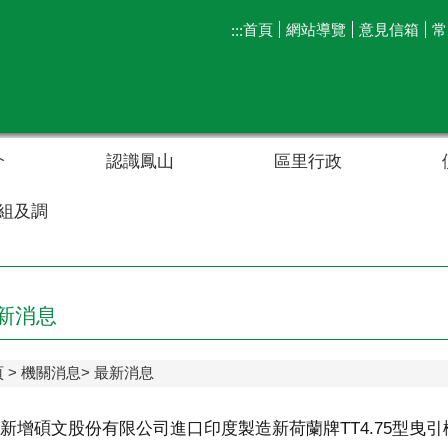
首頁
網站導覽
意見信箱
常
:::
介
認識鳳山
區里行政
組及調
新消息
頁
機關消息
最新消息
新增碩文股份有限公司進口印度製造新荷蘭牌TT4.75型曳