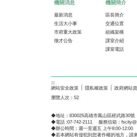
機關消息
機關簡介
最新消息
區長簡介
生活大小事
交通位置
市府重大政策
組織架構
徵才公告
課室介紹
課室電話
:::
網站安全政策
隱私權政策
政府網站
瀏覽人次：
52
◆地址：830025高雄市鳳山區經武路30號
◆電話 :07-742-2111 服務信箱：fscity@kc
◆辦公時間：週一至週五 上午8:00-12:00 下午
◆若本網站有侵犯到您著作權的地方，請