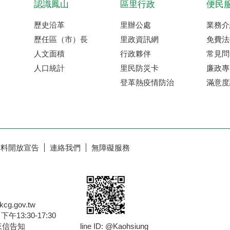
認識鳳山
區里行政
便民
歷史沿革
里辦公處
業務介
歷任區（市）長
里政資訊網
免費法
人文面積
行政夥伴
常見問
人口統計
里民防災卡
廉政專
登革熱疫情防治
滿意度
資料開放宣告
連絡我們
無障礙服務
g.gov.tw
13:30-17:30
來信告知
line ID: @Kaohsiung