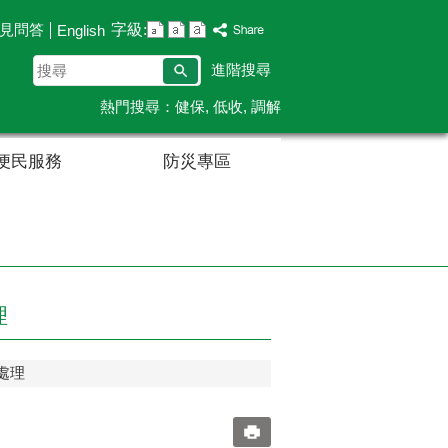
字級:
見問答
English
搜
進階搜尋
尋
熱門搜尋：
健保
低收
調解
便民服務
防災專區
理
處理