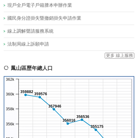
現戶全戶電子戶籍謄本申辦作業
國民身分證掛失暨撤銷掛失申請作業
線上調解聲請服務系統
法制局線上訴願申請
更多 線上服務
鳳山區歷年總人口
362k
359882
359576
360k
357946
358k
356536
356016
356k
355175