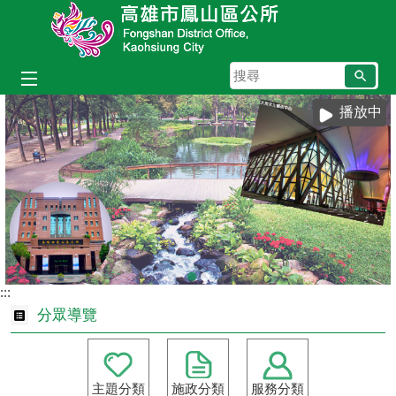
跳到主要內容區塊
搜
尋
播放中
:::
分眾導覽
主題分類
施政分類
服務分類