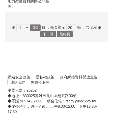
肥力改良資材網路公開品
牌。
第
頁
，每頁顯示
筆
，共
208
筆
下一頁
最終頁
:::
網站安全政策
隱私權政策
政府網站資料開放宣告
連絡我們
無障礙服務
瀏覽人次：
25252
◆地址：830025高雄市鳳山區經武路30號
◆電話 :07-742-2111 服務信箱：fscity@kcg.gov.tw
◆辦公時間：週一至週五 上午8:00-12:00 下午13:30-
17:30