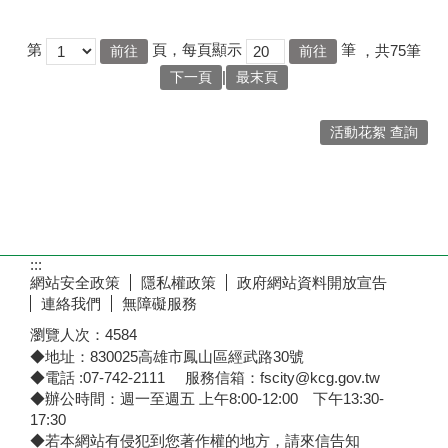
第
頁，每頁顯示
筆
，共75筆
|
下一頁
最末頁
活動花絮 查詢
:::
網站安全政策
隱私權政策
政府網站資料開放宣告
連絡我們
無障礙服務
瀏覽人次：
4584
◆地址：830025高雄市鳳山區經武路30號
◆電話 :07-742-2111 服務信箱：fscity@kcg.gov.tw
◆辦公時間：週一至週五 上午8:00-12:00 下午13:30-
17:30
◆若本網站有侵犯到您著作權的地方，請來信告知