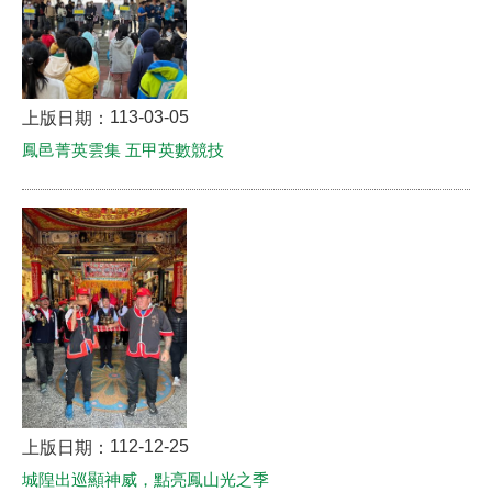
113-03-05
上版日期：
鳳邑菁英雲集 五甲英數競技
112-12-25
上版日期：
城隍出巡顯神威，點亮鳳山光之季