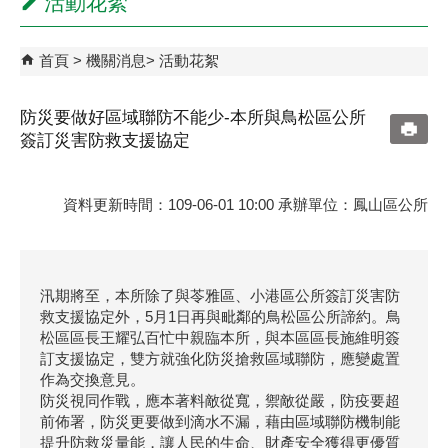
活動花絮
首頁
機關消息
活動花絮
防災要做好區域聯防不能少-本所與鳥松區公所
簽訂災害防救支援協定
資料更新時間：109-06-01 10:00 承辦單位：鳳山區公所
汛期將至，本所除了與苓雅區、小港區公所簽訂災害防
救支援協定外，5月1日再與毗鄰的鳥松區公所諦約。鳥
松區區長王耀弘百忙中親臨本所，與本區區長施維明簽
訂支援協定，雙方就強化防災搶救區域聯防，應變處置
作為交換意見。
防災視同作戰，應本著料敵從寬，禦敵從嚴，防疫要超
前佈署，防災更要做到滴水不漏，藉由區域聯防機制能
提升防救災量能，讓人民的生命、財產安全獲得更優質