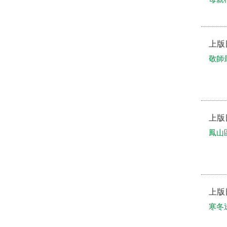
上版
敬師
上版
鳳山
上版
寒冬