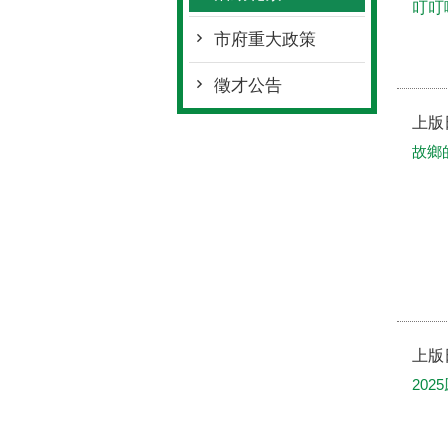
叮叮
市府重大政策
徵才公告
上版
故鄉
上版
20