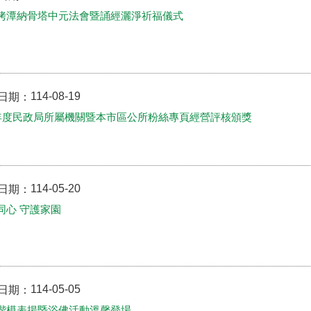
拷潭納骨塔中元法會暨誦經灑淨祈福儀式
114-08-19
日期：
3年度民政局所屬機關暨本市區公所粉絲專頁經營評核頒獎
114-05-20
日期：
同心 守護家園
114-05-05
日期：
楷模表揚暨浴佛活動溫馨登場