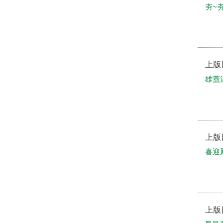
夯~
上版
雄蓋
上版
喜迎
上版