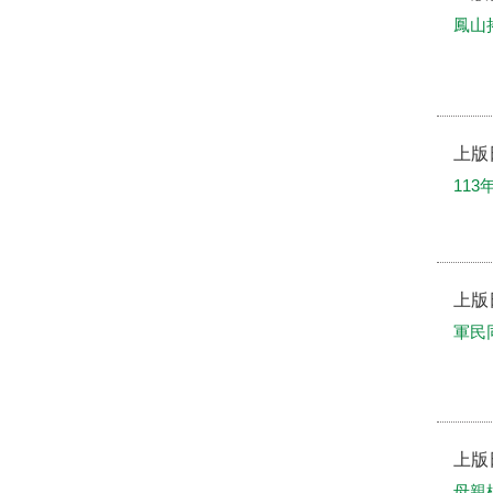
鳳山
上版
11
上版
軍民
上版
母親