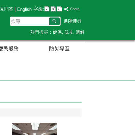
字級:
見問答
English
搜
進階搜尋
尋
熱門搜尋：
健保
低收
調解
便民服務
防災專區