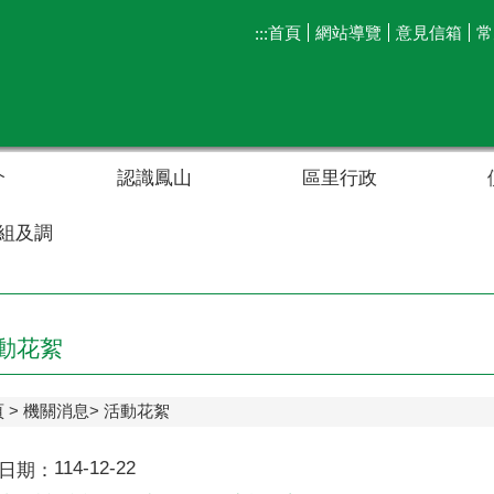
首頁
網站導覽
意見信箱
常
:::
介
認識鳳山
區里行政
組及調
動花絮
頁
機關消息
活動花絮
114-12-22
日期：