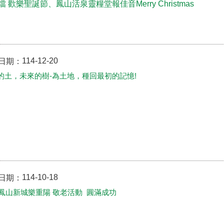
噹 歡樂聖誕節、鳳山活泉靈糧堂報佳音Merry Christmas
114-12-20
日期：
的土，未來的樹-為土地，種回最初的記憶!
114-10-18
日期：
25鳳山新城樂重陽 敬老活動 圓滿成功