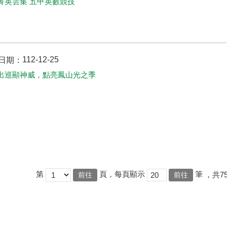
菁英雲集 五甲英數競技
112-12-25
日期：
出巡顯神威，點亮鳳山光之季
第
頁，每頁顯示
筆
，共7