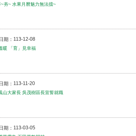
夯~夯~ 水果月曆魅力無法擋~
113-12-08
日期：
溫暖 「育」見幸福
113-11-20
日期：
鳳山大家長 吳茂樹區長宣誓就職
113-03-05
日期：